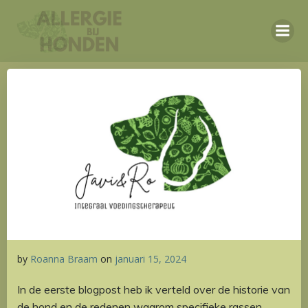
Ga
naar
de
inhoud
by
Roanna Braam
on
januari 15, 2024
In de eerste blogpost heb ik verteld over de historie van
de hond en de redenen waarom specifieke rassen