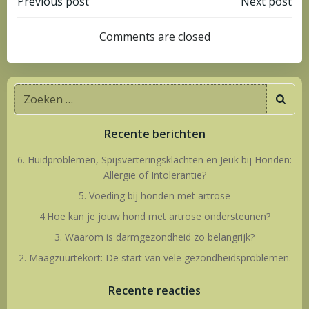
Bericht
Bericht
Previous post
Next post
navigatie
navigatie
Comments are closed
Zoeken
naar:
Recente berichten
6. Huidproblemen, Spijsverteringsklachten en Jeuk bij Honden:
Allergie of Intolerantie?
5. Voeding bij honden met artrose
4.Hoe kan je jouw hond met artrose ondersteunen?
3. Waarom is darmgezondheid zo belangrijk?
2. Maagzuurtekort: De start van vele gezondheidsproblemen.
Recente reacties