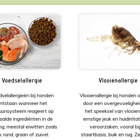
Vlooienallergie
Voedselallergie
Vlooienallergie bij honden 
selallergieën bij honden
door een overgevoelighei
ntstaan wanneer het
het speeksel van vlooien
uunsysteem reageert op
ernstige jeuk en huidirrita
aalde ingrediënten in de
veroorzaken, vooral bi
ng, meestal eiwitten zoals
staartbasis, buik en rug. Z
p, rund, graan of zuivel.