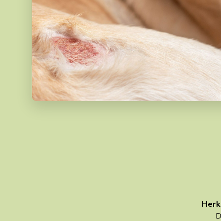
Herk
D