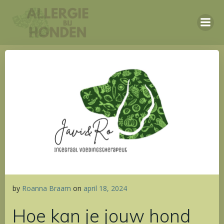
Ga
naar
de
inhoud
by
Roanna Braam
on
april 18, 2024
Hoe kan je jouw hond